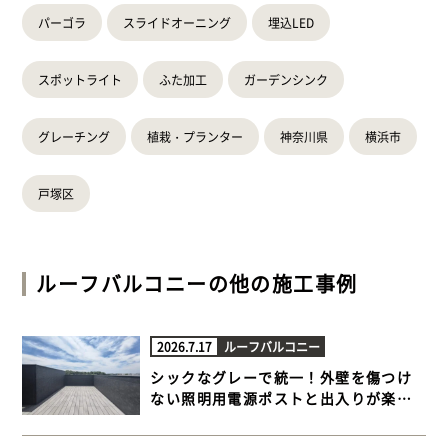
パーゴラ
スライドオーニング
埋込LED
スポットライト
ふた加工
ガーデンシンク
グレーチング
植栽・プランター
神奈川県
横浜市
戸塚区
ルーフバルコニー
の他の施工事例
2026.7.17
ルーフバルコニー
シックなグレーで統一！外壁を傷つけ
ない照明用電源ポストと出入りが楽に
なる極上ルーフバルコニー【横浜市栄
区 一戸建て屋上 樹脂木デッキ】