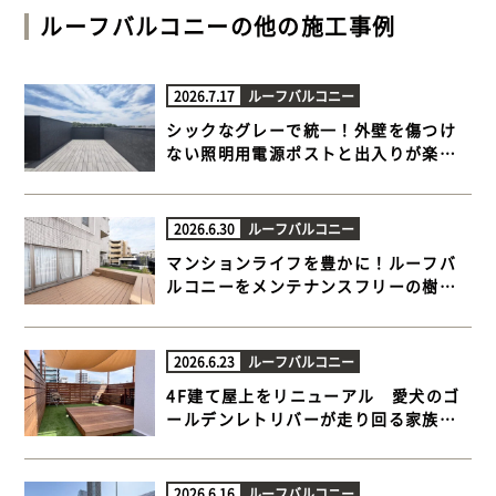
ルーフバルコニー
の他の施工事例
2026.7.17
ルーフバルコニー
シックなグレーで統一！外壁を傷つけ
ない照明用電源ポストと出入りが楽に
なる極上ルーフバルコニー【横浜市栄
区 一戸建て屋上 樹脂木デッキ】
2026.6.30
ルーフバルコニー
マンションライフを豊かに！ルーフバ
ルコニーをメンテナンスフリーの樹脂
木デッキと人工芝でプライベートテラ
スに【目黒区 マンションルーフバルコ
ニー 樹脂木デッキ 】
2026.6.23
ルーフバルコニー
4F建て屋上をリニューアル 愛犬のゴ
ールデンレトリバーが走り回る家族だ
んらんウッドデッキ【江東区 一戸建て
屋上 ウッドデッキ】
2026.6.16
ルーフバルコニー