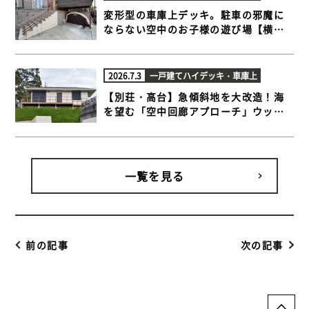
変形型の車庫上デッキ。駐車の邪魔に
ならない空中のお子様の遊び場【横浜
市青葉区 車庫上 ハイデッキ】
2026.7.3
一戸建て
ハイデッキ・車庫上
【別荘・高台】急傾斜地を大改造！海
を望む「空中回廊アプローチ」ウッド
デッキ施工事例【千葉県富津市 傾斜地
ウッドデッキ】
一覧を見る
前の記事
次の記事