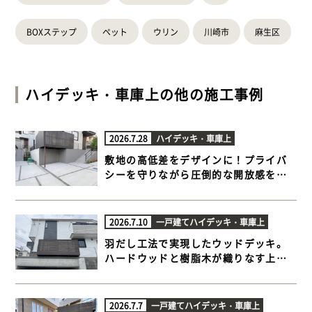
BOXステップ
ペット
ウリン
川崎市
麻生区
ハイデッキ・車庫上
の他の施工事例
2026.7.28
ハイデッキ・車庫上
敷地の高低差をデザインに！プライバ
シーを守りながら圧倒的な開放感を生
むハイデッキ【横浜市青葉区 車庫上 ハ
イデッキ】
2026.7.10
一戸建て
ハイデッキ・車庫上
羽だし工法で実現したウッドデッキ。
ハードウッドと樹脂木が織りなす上質
な外空間 【横浜市戸塚区 車庫上 ハイデ
ッキ】
2026.7.7
一戸建て
ハイデッキ・車庫上