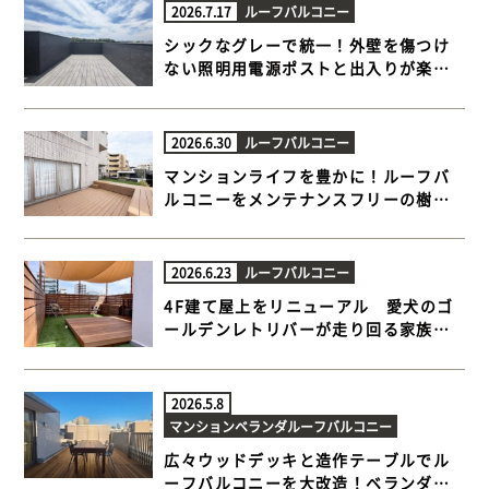
2026.7.17
ルーフバルコニー
シックなグレーで統一！外壁を傷つけ
ない照明用電源ポストと出入りが楽に
なる極上ルーフバルコニー【横浜市栄
区 一戸建て屋上 樹脂木デッキ】
2026.6.30
ルーフバルコニー
マンションライフを豊かに！ルーフバ
ルコニーをメンテナンスフリーの樹脂
木デッキと人工芝でプライベートテラ
スに【目黒区 マンションルーフバルコ
ニー 樹脂木デッキ 】
2026.6.23
ルーフバルコニー
4F建て屋上をリニューアル 愛犬のゴ
ールデンレトリバーが走り回る家族だ
んらんウッドデッキ【江東区 一戸建て
屋上 ウッドデッキ】
2026.5.8
マンションベランダ
ルーフバルコニー
広々ウッドデッキと造作テーブルでル
ーフバルコニーを大改造！ベランダも