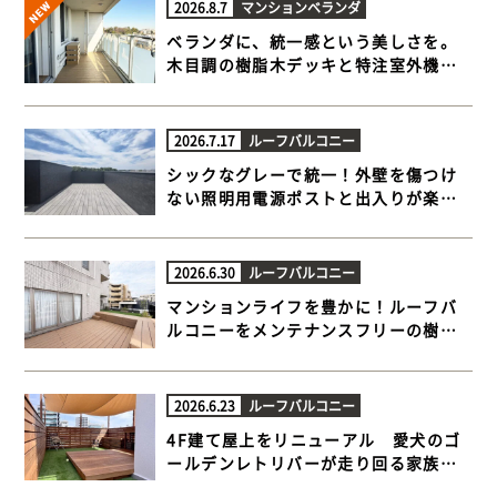
2026.8.7
マンションベランダ
ベランダに、統一感という美しさを。
木目調の樹脂木デッキと特注室外機カ
バー【世田谷区 マンションベランダ 樹
脂木デッキ】
2026.7.17
ルーフバルコニー
シックなグレーで統一！外壁を傷つけ
ない照明用電源ポストと出入りが楽に
なる極上ルーフバルコニー【横浜市栄
区 一戸建て屋上 樹脂木デッキ】
2026.6.30
ルーフバルコニー
マンションライフを豊かに！ルーフバ
ルコニーをメンテナンスフリーの樹脂
木デッキと人工芝でプライベートテラ
スに【目黒区 マンションルーフバルコ
ニー 樹脂木デッキ 】
2026.6.23
ルーフバルコニー
4F建て屋上をリニューアル 愛犬のゴ
ールデンレトリバーが走り回る家族だ
んらんウッドデッキ【江東区 一戸建て