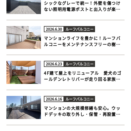
シックなグレーで統一！外壁を傷つけ
ない照明用電源ポストと出入りが楽に
なる極上ルーフバルコニー【横浜市栄
区 一戸建て屋上 樹脂木デッキ】
2026.6.30
ルーフバルコニー
マンションライフを豊かに！ルーフバ
ルコニーをメンテナンスフリーの樹脂
木デッキと人工芝でプライベートテラ
スに【目黒区 マンションルーフバルコ
ニー 樹脂木デッキ 】
2026.6.23
ルーフバルコニー
4F建て屋上をリニューアル 愛犬のゴ
ールデンレトリバーが走り回る家族だ
んらんウッドデッキ【江東区 一戸建て
屋上 ウッドデッキ】
2026.6.16
ルーフバルコニー
マンションの大規模修繕も安心。ウッ
ドデッキの取り外し・保管・再設置ま
でトータルサポート【品川区 マンショ
ンルーフバルコニー ウッドデッキ】