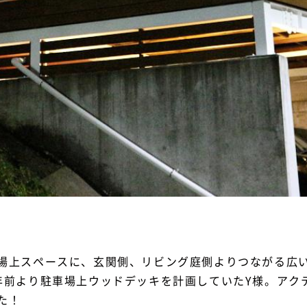
場上スペースに、玄関側、リビング庭側よりつながる広
年前より駐車場上ウッドデッキを計画していたY様。アク
た！