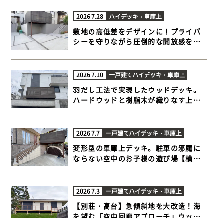
2026.7.28
ハイデッキ・車庫上
敷地の高低差をデザインに！プライバ
シーを守りながら圧倒的な開放感を生
むハイデッキ【横浜市青葉区 車庫上 ハ
イデッキ】
2026.7.10
一戸建て
ハイデッキ・車庫上
羽だし工法で実現したウッドデッキ。
ハードウッドと樹脂木が織りなす上質
な外空間 【横浜市戸塚区 車庫上 ハイデ
ッキ】
2026.7.7
一戸建て
ハイデッキ・車庫上
変形型の車庫上デッキ。駐車の邪魔に
ならない空中のお子様の遊び場【横浜
市青葉区 車庫上 ハイデッキ】
2026.7.3
一戸建て
ハイデッキ・車庫上
【別荘・高台】急傾斜地を大改造！海
を望む「空中回廊アプローチ」ウッド