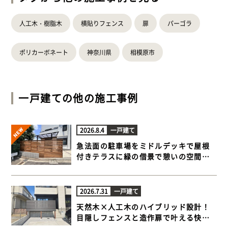
人工木・樹脂木
横貼りフェンス
扉
パーゴラ
ポリカーボネート
神奈川県
相模原市
一戸建て
の他の施工事例
2026.8.4
一戸建て
急法面の駐車場をミドルデッキで屋根
付きテラスに緑の借景で憩いの空間が
完成【横浜市港北区 一戸建て庭 ウッド
デッキ】
2026.7.31
一戸建て
天然木×人工木のハイブリッド設計！
目隠しフェンスと造作扉で叶える快適
ウッドデッキ【藤沢市 一戸建て庭 ウッ