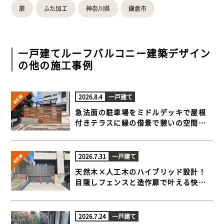
扉
ふた加工
神奈川県
鎌倉市
一戸建て
ルーフバルコニー
建築デザイン
の他の施工事例
2026.8.4
一戸建て
急法面の駐車場をミドルデッキで屋根
付きテラスに緑の借景で憩いの空間が
完成【横浜市港北区 一戸建て庭 ウッド
デッキ】
2026.7.31
一戸建て
天然木×人工木のハイブリッド設計！
目隠しフェンスと造作扉で叶える快適
ウッドデッキ【藤沢市 一戸建て庭 ウッ
ドデッキ】
2026.7.24
一戸建て