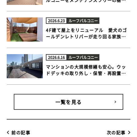
木デッキと人工芝でプライベートテラ
スに【目黒区 マンションルーフバルコ
ニー 樹脂木デッキ 】
2026.6.23
ルーフバルコニー
4F建て屋上をリニューアル 愛犬のゴ
ールデンレトリバーが走り回る家族だ
んらんウッドデッキ【江東区 一戸建て
屋上 ウッドデッキ】
2026.6.16
ルーフバルコニー
マンションの大規模修繕も安心。ウッ
ドデッキの取り外し・保管・再設置ま
でトータルサポート【品川区 マンショ
ンルーフバルコニー ウッドデッキ】
一覧を見る
前の記事
次の記事