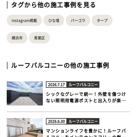
タグから他の施工事例を見る
Instagram掲載
ひな壇
パーゴラ
タープ
横浜市
青葉区
ルーフバルコニー
の他の施工事例
2026.7.17
ルーフバルコニー
シックなグレーで統一！外壁を傷つけ
ない照明用電源ポストと出入りが楽に
なる極上ルーフバルコニー【横浜市栄
区 一戸建て屋上 樹脂木デッキ】
2026.6.30
ルーフバルコニー
マンションライフを豊かに！ルーフバ
ルコニーをメンテナンスフリーの樹脂