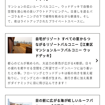
マンションの広いルーフバルコニー。ウッドデッキで自慢の
空間を居心地の良いアウトドアリビングへ。日差しを遮るパ
ーゴラ＆オーニングの下で植物を眺めながら朝食を。そし
て、夜はライトアップされたプライベートスペースに。
自宅がリゾート すべての窓からつ
ながるリゾートバルコニー【江東区
マンションルーフバルコニー ウッ
ドデッキ】
都心のビルが眺められ、大迫力の景色が広がるK様邸。日々
の疲れを癒やせる空間をご所望でガーデンハーツに辿り着い
たとの事。フローリングとウッドデッキは板の向きを揃え縦
貼りに。リビングとの一体感が生まれ、奥行き感に加え風景
がダイナミックに目に飛び込んできます！
目の前に広がる海が眩しいルーフバ