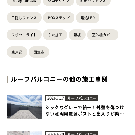
Instagram掲載
空間デザイン
縦貼りフェンス
目隠しフェンス
BOXステップ
埋込LED
スポットライト
ふた加工
幕板
室外機カバー
東京都
国立市
ルーフバルコニー
の他の施工事例
2026.7.17
ルーフバルコニー
シックなグレーで統一！外壁を傷つけ
ない照明用電源ポストと出入りが楽に
なる極上ルーフバルコニー【横浜市栄
区 一戸建て屋上 樹脂木デッキ】
2026.6.30
ルーフバルコニー