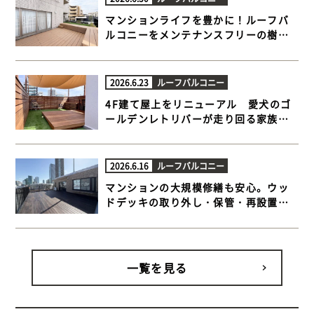
マンションライフを豊かに！ルーフバ
ルコニーをメンテナンスフリーの樹脂
木デッキと人工芝でプライベートテラ
スに【目黒区 マンションルーフバルコ
ニー 樹脂木デッキ 】
2026.6.23
ルーフバルコニー
4F建て屋上をリニューアル 愛犬のゴ
ールデンレトリバーが走り回る家族だ
んらんウッドデッキ【江東区 一戸建て
屋上 ウッドデッキ】
2026.6.16
ルーフバルコニー
マンションの大規模修繕も安心。ウッ
ドデッキの取り外し・保管・再設置ま
でトータルサポート【品川区 マンショ
ンルーフバルコニー ウッドデッキ】
一覧を見る