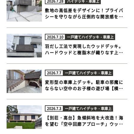
2026.7.28
ハイデッキ・車庫上
敷地の高低差をデザインに！プライバ
シーを守りながら圧倒的な開放感を生
むハイデッキ【横浜市青葉区 車庫上 ハ
イデッキ】
2026.7.10
一戸建て
ハイデッキ・車庫上
羽だし工法で実現したウッドデッキ。
ハードウッドと樹脂木が織りなす上質
な外空間 【横浜市戸塚区 車庫上 ハイデ
ッキ】
2026.7.7
一戸建て
ハイデッキ・車庫上
変形型の車庫上デッキ。駐車の邪魔に
ならない空中のお子様の遊び場【横浜
市青葉区 車庫上 ハイデッキ】
2026.7.3
一戸建て
ハイデッキ・車庫上
【別荘・高台】急傾斜地を大改造！海
を望む「空中回廊アプローチ」ウッド
デッキ施工事例【千葉県富津市 傾斜地