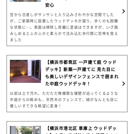
安心
空から日差しがサンサンと入り込みさわやかな空間でした
が、ご新築時に設置したウッドデッキが腐り、歩くのも困難
な状態に…。表面は掃除し奇麗に塗装はできますが、いざ踏
みしめるとふかふかと柔らかで沈み込む歩行間に恐怖を覚え
ました
【横浜市都筑区 一戸建て庭 ウッド
デッキ】新築一戸建てに 見た目に
も美しいデザインフェンスで囲まれ
た中庭ウッドデッキ！
以前は土で汚れ、ただただ無機質な擁壁が迫ってくるような
中庭からの眺めも、天然木のフェンスで、緑がなんとも目に
優しいすてきな眺望に変身！
【横浜市港北区 車庫上 ウッドデッ