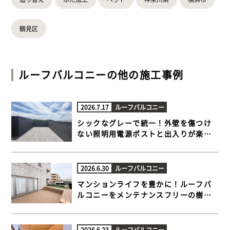
鶴見区
ルーフバルコニー
の他の施工事例
2026.7.17
ルーフバルコニー
シックなグレーで統一！外壁を傷つけ
ない照明用電源ポストと出入りが楽に
なる極上ルーフバルコニー【横浜市栄
区 一戸建て屋上 樹脂木デッキ】
2026.6.30
ルーフバルコニー
マンションライフを豊かに！ルーフバ
ルコニーをメンテナンスフリーの樹脂
木デッキと人工芝でプライベートテラ
スに【目黒区 マンションルーフバルコ
ニー 樹脂木デッキ 】
2026.6.23
ルーフバルコニー