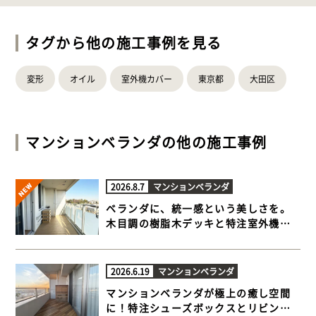
タグから他の施工事例を見る
変形
オイル
室外機カバー
東京都
大田区
マンションベランダ
の他の施工事例
2026.8.7
マンションベランダ
ベランダに、統一感という美しさを。
木目調の樹脂木デッキと特注室外機カ
バー【世田谷区 マンションベランダ 樹
脂木デッキ】
2026.6.19
マンションベランダ
マンションベランダが極上の癒し空間
に！特注シューズボックスとリビング