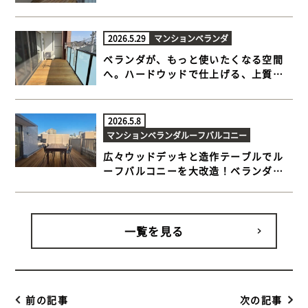
が広がるウッドデッキ【 世田谷区 マン
ションベランダ ウッドデッキ】
2026.5.29
マンションベランダ
ベランダが、もっと使いたくなる空間
へ。ハードウッドで仕上げる、上質な
マンションデッキ 【横浜市都筑区 マン
ションベランダ ウッドデッキ】
2026.5.8
マンションベランダ
ルーフバルコニー
広々ウッドデッキと造作テーブルでル
ーフバルコニーを大改造！ベランダも
同時施工で快適さアップ 【 世田谷区 マ
ンションルーフバルコニー ウッドデッ
キ】
一覧を見る
前の記事
次の記事