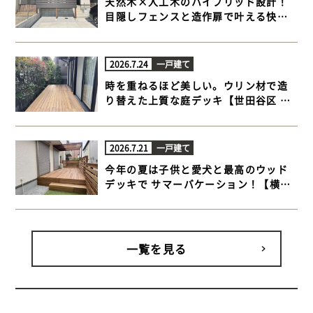
天然木×人工木のハイブリッド設計！
目隠しフェンスと造作扉で叶える快適
ウッドデッキ【藤沢市 一戸建て庭 ウッ
ドデッキ】
2026.7.24
一戸建て
時を重ねるほど美しい。ウリン材で造
り替えた上質な庭デッキ【世田谷区 一
戸建て庭 ウッドデッキ】
2026.7.21
一戸建て
今年の夏は子供と愛犬と最高のウッド
デッキで サマーバケーション！【横浜
市金沢区 一戸建て庭 ウッドデッキ】
一覧を見る