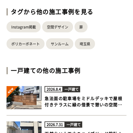
タグから他の施工事例を見る
Instagram掲載
空間デザイン
扉
ポリカーボネート
サンルーム
埼玉県
一戸建て
の他の施工事例
2026.8.4
一戸建て
急法面の駐車場をミドルデッキで屋根
付きテラスに緑の借景で憩いの空間が
完成【横浜市港北区 一戸建て庭 ウッド
デッキ】
2026.7.31
一戸建て