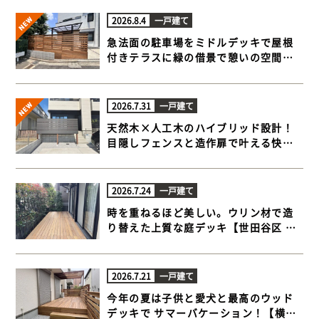
2026.8.4
一戸建て
急法面の駐車場をミドルデッキで屋根
付きテラスに緑の借景で憩いの空間が
完成【横浜市港北区 一戸建て庭 ウッド
デッキ】
2026.7.31
一戸建て
天然木×人工木のハイブリッド設計！
目隠しフェンスと造作扉で叶える快適
ウッドデッキ【藤沢市 一戸建て庭 ウッ
ドデッキ】
2026.7.24
一戸建て
時を重ねるほど美しい。ウリン材で造
り替えた上質な庭デッキ【世田谷区 一
戸建て庭 ウッドデッキ】
2026.7.21
一戸建て
今年の夏は子供と愛犬と最高のウッド
デッキで サマーバケーション！【横浜