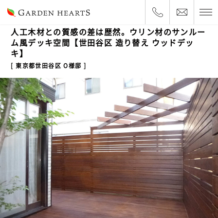
2013.5.27
一戸建て
人工木材との質感の差は歴然。ウリン材のサンルー
ム風デッキ空間【世田谷区 造り替え ウッドデッ
キ】
東京都世田谷区 O様邸