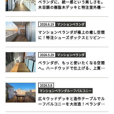
ベランダに、統一感という美しさを。
木目調の樹脂木デッキと特注室外機カ
バー【世田谷区 マンションベランダ 樹
脂木デッキ】
2026.6.19
マンションベランダ
マンションベランダが極上の癒し空間
に！特注シューズボックスとリビング
が広がるウッドデッキ【 世田谷区 マン
ションベランダ ウッドデッキ】
2026.5.29
マンションベランダ
ベランダが、もっと使いたくなる空間
へ。ハードウッドで仕上げる、上質な
マンションデッキ 【横浜市都筑区 マン
ションベランダ ウッドデッキ】
2026.5.8
マンションベランダ
ルーフバルコニー
広々ウッドデッキと造作テーブルでル
ーフバルコニーを大改造！ベランダも
同時施工で快適さアップ 【 世田谷区 マ