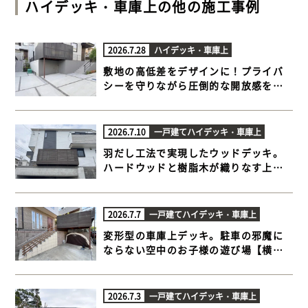
ハイデッキ・車庫上
の他の施工事例
2026.7.28
ハイデッキ・車庫上
敷地の高低差をデザインに！プライバ
シーを守りながら圧倒的な開放感を生
むハイデッキ【横浜市青葉区 車庫上 ハ
イデッキ】
2026.7.10
一戸建て
ハイデッキ・車庫上
羽だし工法で実現したウッドデッキ。
ハードウッドと樹脂木が織りなす上質
な外空間 【横浜市戸塚区 車庫上 ハイデ
ッキ】
2026.7.7
一戸建て
ハイデッキ・車庫上
変形型の車庫上デッキ。駐車の邪魔に
ならない空中のお子様の遊び場【横浜
市青葉区 車庫上 ハイデッキ】
2026.7.3
一戸建て
ハイデッキ・車庫上