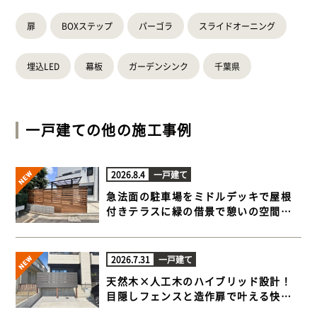
扉
BOXステップ
パーゴラ
スライドオーニング
埋込LED
幕板
ガーデンシンク
千葉県
一戸建て
の他の施工事例
2026.8.4
一戸建て
急法面の駐車場をミドルデッキで屋根
付きテラスに緑の借景で憩いの空間が
完成【横浜市港北区 一戸建て庭 ウッド
デッキ】
2026.7.31
一戸建て
天然木×人工木のハイブリッド設計！
目隠しフェンスと造作扉で叶える快適
ウッドデッキ【藤沢市 一戸建て庭 ウッ