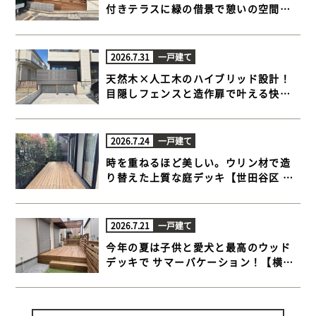
付きテラスに緑の借景で憩いの空間が
完成【横浜市港北区 一戸建て庭 ウッド
デッキ】
2026.7.31
一戸建て
天然木×人工木のハイブリッド設計！
目隠しフェンスと造作扉で叶える快適
ウッドデッキ【藤沢市 一戸建て庭 ウッ
ドデッキ】
2026.7.24
一戸建て
時を重ねるほど美しい。ウリン材で造
り替えた上質な庭デッキ【世田谷区 一
戸建て庭 ウッドデッキ】
2026.7.21
一戸建て
今年の夏は子供と愛犬と最高のウッド
デッキで サマーバケーション！【横浜
市金沢区 一戸建て庭 ウッドデッキ】