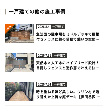
一戸建て
の他の施工事例
2026.8.4
一戸建て
急法面の駐車場をミドルデッキで屋根
付きテラスに緑の借景で憩いの空間が
完成【横浜市港北区 一戸建て庭 ウッド
デッキ】
2026.7.31
一戸建て
天然木×人工木のハイブリッド設計！
目隠しフェンスと造作扉で叶える快適
ウッドデッキ【藤沢市 一戸建て庭 ウッ
ドデッキ】
2026.7.24
一戸建て
時を重ねるほど美しい。ウリン材で造
り替えた上質な庭デッキ【世田谷区 一
戸建て庭 ウッドデッキ】